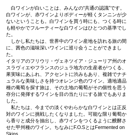
白ワインが白いことは、みんなの“共通の認識”です。
白ワインが、赤ワインよりボディーが軽くタンニンが少
ないということも。白ワインを買う時にも、つくる時に
も軽やかでフルーティーな白ワインはひとつの基準でし
た。
しかし私たちは、世界中のワイン産地を訪れる旅の間
に、茜色の滋味深いワインに巡り会うことができまし
た。
イタリアのフリウリ・ヴェネツイア・ジューリア州のオ
スラヴィエやフランスのジュラ地方の生産者がつくる、
果実味にあふれ、アクセントに渋みもあり、複雑でナチ
ュラルな美味しさを持つオレンジ色のワイン。適地適品
種の葡萄を探す旅は、その土地の葡萄がその個性を思う
存分に発揮するワインを目の当たりにする旅でもありま
した。
私たちは、今までの淡くやわらかな白ワインとは正反
対のワインに挑戦したくなりました。可能な限り葡萄か
ら香りと成分を抽出し、赤ワインをつくるように醗酵さ
せた甲州種のワイン。ちなみにF.O.SとはFermented on
Skins