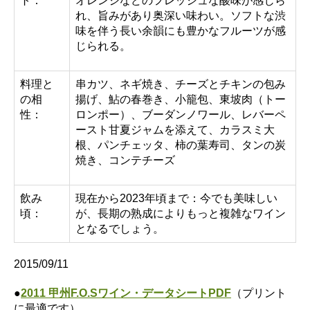
ト：
オレンジなどのフレッシュな酸味が感じら
れ、旨みがあり奥深い味わい。ソフトな渋
味を伴う長い余韻にも豊かなフルーツが感
じられる。
料理と
串カツ、ネギ焼き、チーズとチキンの包み
の相
揚げ、鮎の春巻き、小籠包、東坡肉（トー
性：
ロンポー）、ブーダンノワール、レバーペ
ースト甘夏ジャムを添えて、カラスミ大
根、パンチェッタ、柿の葉寿司、タンの炭
焼き、コンテチーズ
飲み
現在から2023年頃まで：今でも美味しい
頃：
が、長期の熟成によりもっと複雑なワイン
となるでしょう。
2015/09/11
●
2011 甲州F.O.Sワイン・データシートPDF
（プリント
に最適です）