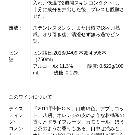
入れ、低温で2週間スキンコンタクトし、
十分に成分を抽出した後、プレスし醗酵さ
せた。
熟成：
ステンレスタンク、または樽で18ヶ月熟
成。オリ引き後、清澄せず無ろ過でビン
詰。
ビン
ビン詰日:2013/04/09 本数:4,598本
詰：
（750ml）
アルコール: 11.3% 酸度: 0.622g/100
ml. 残糖: 0.12%
このワインについて
テイス
「2011甲州F.O.S.」は琥珀色。アプリコッ
ティン
ト、八朔、オレンジの皮のような柑橘系の
グ･
香りとドライフルーツ、カモミール、ほう
コメン
じ茶のような香りもある。口中は渋みと、