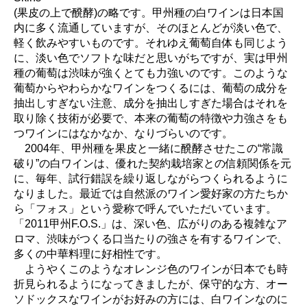
(果皮の上で醗酵)の略です。甲州種の白ワインは日本国
内に多く流通していますが、そのほとんどが淡い色で、
軽く飲みやすいものです。それゆえ葡萄自体も同じよう
に、淡い色でソフトな味だと思いがちですが、実は甲州
種の葡萄は渋味が強くとても力強いのです。このような
葡萄からやわらかなワインをつくるには、葡萄の成分を
抽出しすぎない注意、成分を抽出しすぎた場合はそれを
取り除く技術が必要で、本来の葡萄の特徴や力強さをも
つワインにはなかなか、なりづらいのです。
2004年、甲州種を果皮と一緒に醗酵させたこの“常識
破り”の白ワインは、優れた契約栽培家との信頼関係を元
に、毎年、試行錯誤を繰り返しながらつくられるように
なりました。最近では自然派のワイン愛好家の方たちか
ら「フォス」という愛称で呼んでいただいています。
「2011甲州F.O.S.」は、深い色、広がりのある複雑なア
ロマ、渋味がつくる口当たりの強さを有するワインで、
多くの中華料理に好相性です。
ようやくこのようなオレンジ色のワインが日本でも時
折見られるようになってきましたが、保守的な方、オー
ソドックスなワインがお好みの方には、白ワインなのに