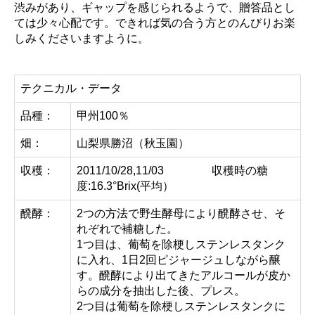
渋みがあり、ギャップを感じられるようで、贈答品とし
ては少々心配です。できれば気の合う方とのんびりお楽
しみくださいますように。
テクニカル・データ
品種：
甲州100％
畑：
山梨県勝沼（秋玉園）
収穫：
2011/10/28,11/03 収穫時の糖
度:16.3°Brix(平均）
醗酵：
2つの方法で野生酵母により醗酵させ、そ
れぞれで補糖した。
1つ目は、葡萄を除梗しステンレスタンク
に入れ、1日2回ピジャージュしながら醸
す。醗酵により出てきたアルコールが皮か
らの成分を抽出した後、プレス。
2つ目は葡萄を除梗しステンレスタンクに