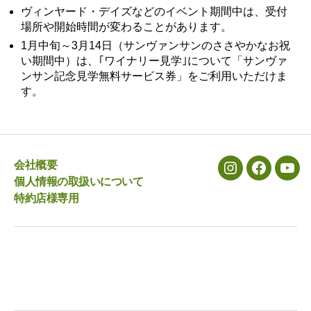
ヴィンヤード・デイズなどのイベント期間中は、受付
場所や開始時間が変わることがあります。
1月中旬～3月14日（サンヴァンサンのささやかなお祝
い期間中）は、｢ワイナリー見学｣について「サンヴァ
ンサン記念見学無料サービス券」をご利用いただけま
す。
会社概要
メ
メ
メ
個人情報の取扱いについて
ニ
ニ
ニ
特約店様専用
ュ
ュ
ュ
ー
ー
ー
項
項
項
目
目
目