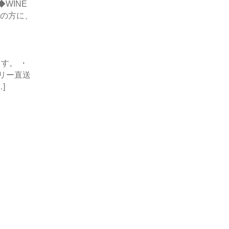
◆WINE
みの方に、
す。 ・
ナリー直送
]