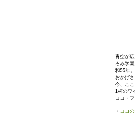
青空が広
ろみ学園
和55年。
おかげさ
今、ここ
1杯のワ
ココ・フ
・
ココの