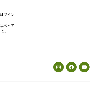
日ワイン
は承って
まで。
メ
メ
メ
ニ
ニ
ニ
ュ
ュ
ュ
ー
ー
ー
項
項
項
目
目
目