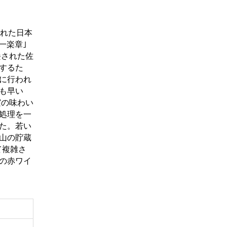
された日本
一楽章｣
墾された佐
するた
に行われ
も早い
実の味わい
処理を一
た。若い
山の貯蔵
て複雑さ
の赤ワイ