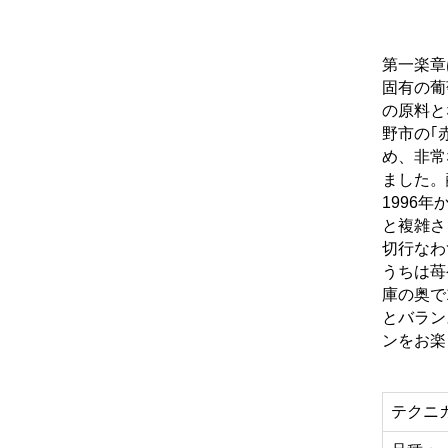
第一楽章
固有の葡
の原料と
野市の｢
め、非常
ました。
1996
と複雑さ
切行なわ
うちは苺
庫の奥で
とバラン
ンをお楽
テクニ