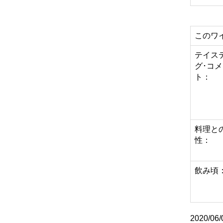
このワ
テイス
グ･コ
ト：
料理と
性：
飲み頃
2020/06/