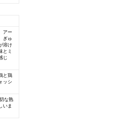
、アー
、ぎゅ
が溶け
味とミ
感じ
鶏と鶏
ォッシ
適切な熟
しいま