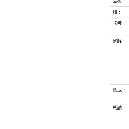
品種：
畑：
収穫：
醗酵：
熟成：
瓶詰：