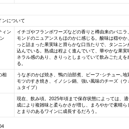
インについて
ティン
イチゴやフランボワーズなどの香りと樽由来のバニラ
メン
モンドのニュアンスもほのかに感じる。酸味は穏やか
っと詰まった果実味と滑らかな口当たりで、タンニン
込んでいる。熟成は程よく進んでいて、華やかな果実
ネラル感のあり、きりっとしまっていて飲みごたえを
る。
の相
うなぎのかば焼き、鴨の治部煮、ビーフ･シチュー､地
モツのすき焼き、イノシシ鍋、強い風味のチーズ（ウ
ュタイプ）
：
現在、飲み頃。2025年頃まで保存状態によっては、
成により複雑味と柔らかさが増し、まろやかで素晴ら
とまりのあるワインに成長するだろう。
04