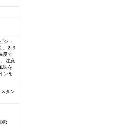
ピジュ
。2､3
温度で
く。注意
風味を
インを
レスタン
残糖: