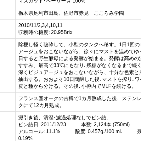
マスカット･ベーリーＡ 100%
栃木県足利市田島、佐野市赤見 こころみ学園
2010/11/2,3,4,10,11
収穫時の糖度: 20.95Brix
除梗し軽く破砕して、小型のタンクへ移す。1日1回の
アージュをおこないながら、徐々にマストを温めてゆく
日すると野生酵母による発酵が始まる。発酵は高めの
すすみ、最高で33℃にもなり､残糖がなくなるまで続
深くピジュアージュをおこないながら、十分な色素と
抽出する。おおよそ10日間醸した後､マストを搾り､ワ
皮と種から分ける。その後､小樽内でMLFを続ける。
フランス産オークの古樽で1カ月熟成した後、ステン
クにて12カ月熟成。
澱引き後、清澄･濾過処理なしでビン詰。
ビン詰日: 2011/12/23 本数: 2,124本 (750ml)
アルコール: 11.1% 酸度: 0.457g./100 ml. 
0.19%