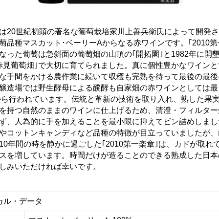
は20世紀初頭の著名な葡萄栽培家川上善兵衛氏によって開発
萄品種マスカット･ベーリーAからなる赤ワインです。｢2010第
なった葡萄は急斜面の葡萄畑の山頂の｢開拓園｣と1982年に開
赤見葡萄畑｣で大切に育てられました。真に個性豊かなワインと
な手間をかける農作業に続いて収穫も完熟を待って最後の最後
醸造場では野生酵母による醗酵も自家畑の赤ワインとしては最
年から行われています。伝統と革新の技術を取り入れ、熟した果
を持つ自然のままのワインに仕上げるため、清澄・フィルター
ず、人為的に手を加えることを最小限に抑えてビン詰めしまし
やコットンキャンディなど品種の特徴が目立っていましたが、
10年間の時を静かに過ごした｢2010第一楽章｣は、カドが取れ
スを増しています。時間だけが造ることのできる熟成した日本
しみいただければ幸いです。
カル・データ